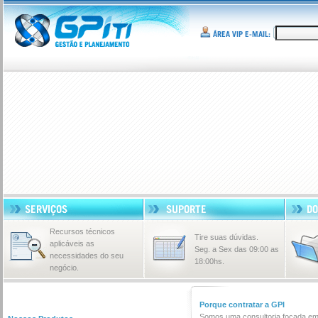
Recursos técnicos
Tire suas dúvidas.
aplicáveis as
Seg. a Sex das 09:00 as
necessidades do seu
18:00hs.
negócio.
Porque contratar a GPI
Somos uma consultoria focada em 